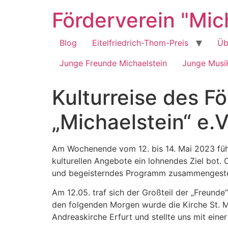
Zum
Förderverein "Mich
Inhalt
springen
Blog
Eitelfriedrich-Thom-Preis
Üb
Junge Freunde Michaelstein
Junge Musik
Kulturreise des F
„Michaelstein“ e.V
Am Wochenende vom 12. bis 14. Mai 2023 führte
kulturellen Angebote ein lohnendes Ziel bot.
und begeisterndes Programm zusammengestel
Am 12.05. traf sich der Großteil der „Freund
den folgenden Morgen wurde die Kirche St. Mi
Andreaskirche Erfurt und stellte uns mit ein