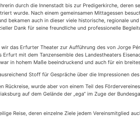
hrerin durch die Innenstadt bis zur Predigerkirche, deren 
nstriert wurde. Nach einem gemeinsamen Mittagessen besuch
und bekamen auch in dieser viele historische, regionale und 
ller Dank für seine freundliche und professionelle Begleit
r das Erfurter Theater zur Aufführung des von Jorge Pérez
rs Erfurt mit dem Tanzensemble des Landestheaters Eisenac
 war in hohem Maße beeindruckend und auch für ein breite
ausreichend Stoff für Gespräche über die Impressionen des
en Rückreise, wurde aber von einem Teil des Fördervereine
yriaksburg auf dem Gelände der „ega“ im Zuge der Bundesg
ilige Reise, deren einzelne Ziele jedem Vereinsmitglied au